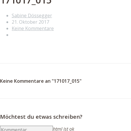
Sabine Dössegger
21. Oktober 2017
Keine Kommentare
Keine Kommentare an "171017_015"
Möchtest du etwas schreiben?
html ist ok