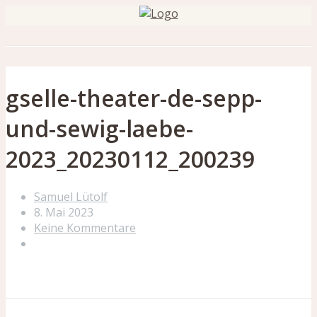
gselle-theater-de-sepp-
und-sewig-laebe-
2023_20230112_200239
Samuel Lütolf
8. Mai 2023
Keine Kommentare