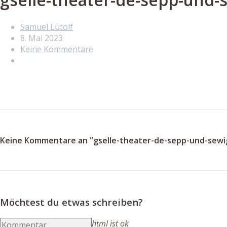
Samuel Lütolf
8. Mai 2023
Keine Kommentare
Keine Kommentare an "gselle-theater-de-sepp-und-sewi
Möchtest du etwas schreiben?
html ist ok