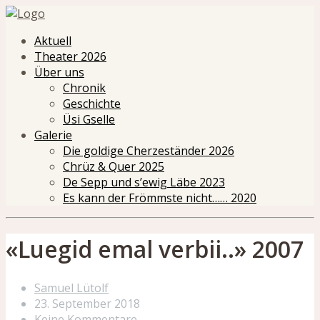
Aktuell
Theater 2026
Über uns
Chronik
Geschichte
Üsi Gselle
Galerie
Die goldige Cherzeständer 2026
Chrüz & Quer 2025
De Sepp und s’ewig Läbe 2023
Es kann der Frömmste nicht…… 2020
«Luegid emal verbii..» 2007
Samuel Lütolf
23. September 2018
Keine Kommentare