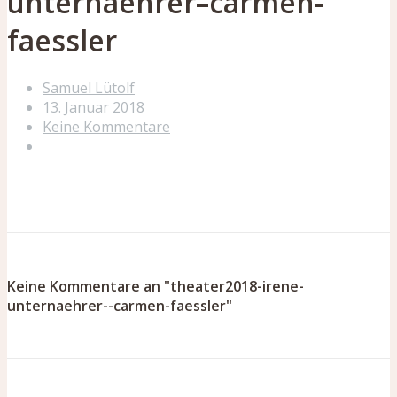
unternaehrer–carmen-
faessler
Samuel Lütolf
13. Januar 2018
Keine Kommentare
Keine Kommentare an "theater2018-irene-
unternaehrer--carmen-faessler"