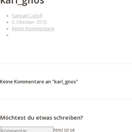
Samuel Lütolf
5. Oktober 2015
Keine Kommentare
Keine Kommentare an "karl_gnos"
Möchtest du etwas schreiben?
html ist ok