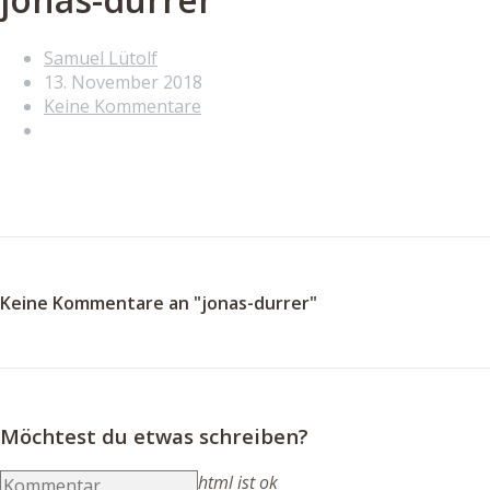
Samuel Lütolf
13. November 2018
Keine Kommentare
Keine Kommentare an "jonas-durrer"
Möchtest du etwas schreiben?
html ist ok