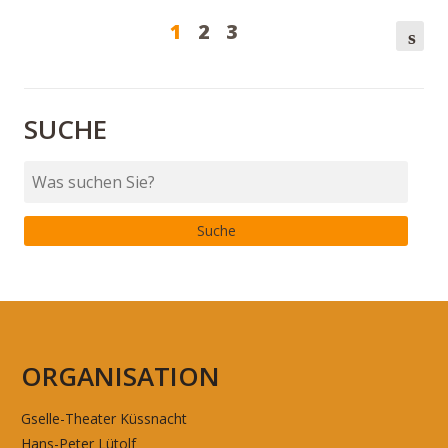
1
2
3
s
SUCHE
ORGANISATION
Gselle-Theater Küssnacht
Hans-Peter Lütolf